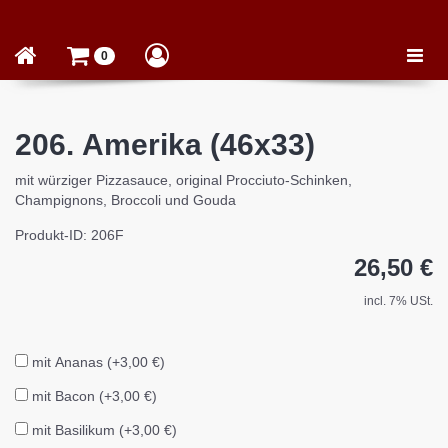
Toggle
0
naviga
206. Amerika (46x33)
mit würziger Pizzasauce, original Procciuto-Schinken,
Champignons, Broccoli und Gouda
Produkt-ID: 206F
26,50 €
incl. 7% USt.
mit Ananas (+3,00 €)
mit Bacon (+3,00 €)
mit Basilikum (+3,00 €)