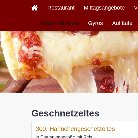
Restaurant
Mittagsangebote
V
Geschnetzeltes
Gyros
Aufläufe
Geschnetzeltes
300. Hähnchengeschetzeltes
in Champignonsoße mit Reis