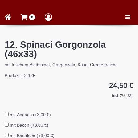
Toggle
0
naviga
12. Spinaci Gorgonzola
(46x33)
mit frischem Blattspinat, Gorgonzola, Käse, Creme fraiche
Produkt-ID: 12F
24,50 €
incl. 7% USt.
mit Ananas (+3,00 €)
mit Bacon (+3,00 €)
mit Basilikum (+3,00 €)