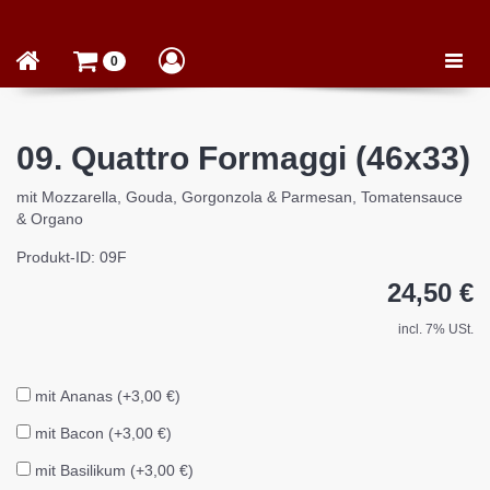
Toggle
0
naviga
09. Quattro Formaggi (46x33)
mit Mozzarella, Gouda, Gorgonzola & Parmesan, Tomatensauce
& Organo
Produkt-ID: 09F
24,50 €
incl. 7% USt.
mit Ananas (+3,00 €)
mit Bacon (+3,00 €)
mit Basilikum (+3,00 €)