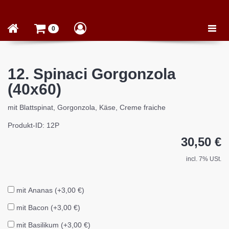
Toggle
0
naviga
12. Spinaci Gorgonzola
(40x60)
mit Blattspinat, Gorgonzola, Käse, Creme fraiche
Produkt-ID: 12P
30,50 €
incl. 7% USt.
mit Ananas (+3,00 €)
mit Bacon (+3,00 €)
mit Basilikum (+3,00 €)