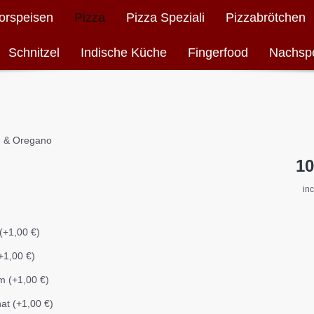
orspeisen
Pizza
Pizza Speziali
Pizzabrötchen
Schnitzel
Indische Küche
Fingerfood
Nachsp
se & Oregano
10
in
(+1,00 €)
+1,00 €)
um (+1,00 €)
nat (+1,00 €)