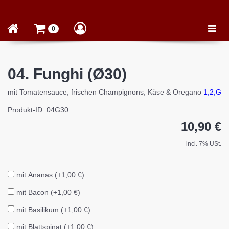
Toggle
0
naviga
04. Funghi (Ø30)
mit Tomatensauce, frischen Champignons, Käse & Oregano
1,2,G
Produkt-ID: 04G30
10,90 €
incl. 7% USt.
mit Ananas (+1,00 €)
mit Bacon (+1,00 €)
mit Basilikum (+1,00 €)
mit Blattspinat (+1,00 €)