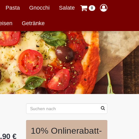
Pasta
Gnocchi
Salate
0
eisen
Getränke
10% Onlinerabatt-
,90 €