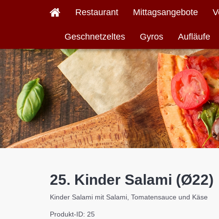
Restaurant
Mittagsangebote
V
Geschnetzeltes
Gyros
Aufläufe
25. Kinder Salami (Ø22)
Kinder Salami mit Salami, Tomatensauce und Käse
Produkt-ID: 25