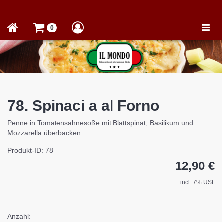
Toggle
0
naviga
78. Spinaci a al Forno
Penne in Tomatensahnesoße mit Blattspinat, Basilikum und
Mozzarella überbacken
Produkt-ID: 78
12,90 €
incl. 7% USt.
Anzahl: